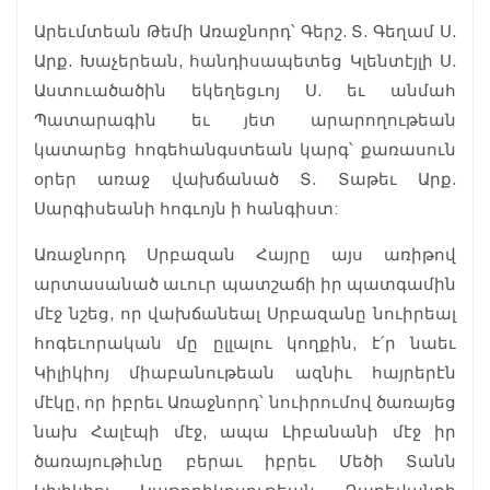
Արեւմտեան Թեմի Առաջնորդ՝ Գերշ. Տ. Գեղամ Ս.
Արք. Խաչերեան, հանդիսապետեց Կլենտէյլի Ս.
Աստուածածին եկեղեցւոյ Ս. եւ անմահ
Պատարագին եւ յետ արարողութեան
կատարեց հոգեհանգստեան կարգ՝ քառասուն
օրեր առաջ վախճանած Տ. Տաթեւ Արք.
Սարգիսեանի հոգւոյն ի հանգիստ:
Առաջնորդ Սրբազան Հայրը այս առիթով
արտասանած աւուր պատշաճի իր պատգամին
մէջ նշեց, որ վախճանեալ Սրբազանը նուիրեալ
հոգեւորական մը ըլլալու կողքին, է՛ր նաեւ
Կիլիկիոյ միաբանութեան ազնիւ հայրերէն
մէկը, որ իբրեւ Առաջնորդ՝ նուիրումով ծառայեց
նախ Հալէպի մէջ, ապա Լիբանանի մէջ իր
ծառայութիւնը բերաւ իբրեւ Մեծի Տանն