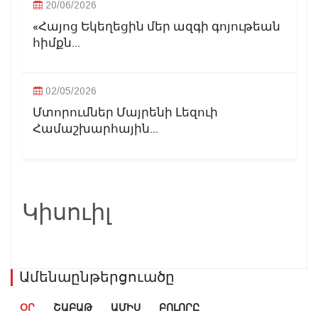
20/06/2026
«Հայոց Եկեղեցին մեր ազգի գոյութեան
հիմքն...
02/05/2026
Մտորումներ Մայրենի Լեզուի
Համաշխարհային...
Կիսուիլ
Ամենաընթերցուածը
ՕՐ
ՇԱԲԱԹ
ԱՄԻՍ
ԲՈԼՈՐԸ