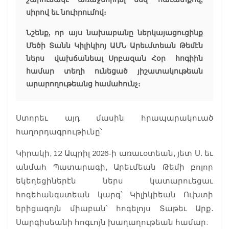
սիրով եւ նուիրումով։
Նշենք, որ այս նախաբանը ներկայացուցինք
Մեծի Տանն Կիլիկիոյ ԱՄՆ Արեւմտեան Թեմէն
ներս վախճանեալ Սրբազան Հօր հոգիին
համար տեղի ունեցած յիշատակութեան
արարողութեանց համահունչ։
Ստորեւ այդ մասին հրապարակուած
հաղորդագրութիւնը՝
Կիրակի, 12 Ապրիլ 2026-ի առաւօտեան, յետ Ս. եւ
անմահ Պատարագի, Արեւմեան Թեմի բոլոր
եկեղեցիներէն ներս կատարուեցաւ
հոգեհանգստեան կարգ՝ Կիլիկիեան Ուխտի
երիցագոյն միաբան՝ հոգելոյս Տաթեւ Արք.
Սարգիսեանի հոգւոյն խաղաղութեան համար: