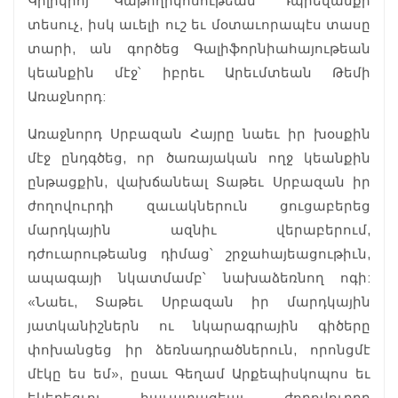
Կիլիկիոյ Կաթողիկոսութեան Դպրեվանքի
տեսուչ, իսկ աւելի ուշ եւ մօտաւորապէս տասը
տարի, ան գործեց Գալիֆորնիահայութեան
կեանքին մէջ՝ իբրեւ Արեւմտեան Թեմի
Առաջնորդ:
Առաջնորդ Սրբազան Հայրը նաեւ իր խօսքին
մէջ ընդգծեց, որ ծառայական ողջ կեանքին
ընթացքին, վախճանեալ Տաթեւ Սրբազան իր
ժողովուրդի զաւակներուն ցուցաբերեց
մարդկային ազնիւ վերաբերում,
դժուարութեանց դիմաց՝ շրջահայեացութիւն,
ապագայի նկատմամբ՝ նախաձեռնող ոգի:
«Նաեւ, Տաթեւ Սրբազան իր մարդկային
յատկանիշներն ու նկարագրային գիծերը
փոխանցեց իր ձեռնադրածներուն, որոնցմէ
մէկը ես եմ», ըսաւ Գեղամ Արքեպիսկոպոս եւ
եկեղեցւոյ հաւատացեալ ժողովուրդը