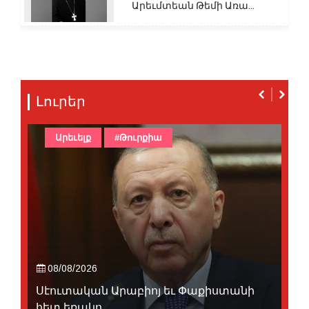
Արեւմտեան Թեմի Առա...
Լուրեր
Արեւելք
#Թուրքիա
08/08/2026
Սէուտական Արաբիոյ եւ Փաքիստանի
հետ եռակո...