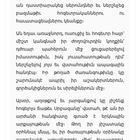
ան դաստիարակեց սերունդներ եւ ներշնչեց
բազմաթիւ հոգեւորականներու ու
հաւատացեալներու կեանքը։
Ան եղաւ առաջնորդ, ուսուցիչ եւ հոգեւոր հայր՝
միշտ կանգնած իր ժողովուրդին կողքին՝
դժուար պահերուն մէջ ցուցաբերելով
իմաստութիւն, իսկ յուսահատութեան դէմ՝
ներշնչելով յոյս եւ վստահութիւն ապագային
հանդէպ։ Իր թողած ժառանգութիւնը կը
շարունակէ ապրիլ իր աշակերտներուն,
գործակիցներուն եւ սիրելիներուն մէջ։
Այսօր, աղօթքով եւ յարգանքով կը յիշենք
հոգելոյս Տաթեւ Սրբազանը՝ վստահ, թէ ան իր
արժանի հանգիստը գտած է երկնային
արքայութեան մէջ։ Թող իր յիշատակը
օրհնեալ մնայ, եւ իր ծառայութեան օրինակը
շարունակէ առաջնորդել մեզ՝ հաւատքով,