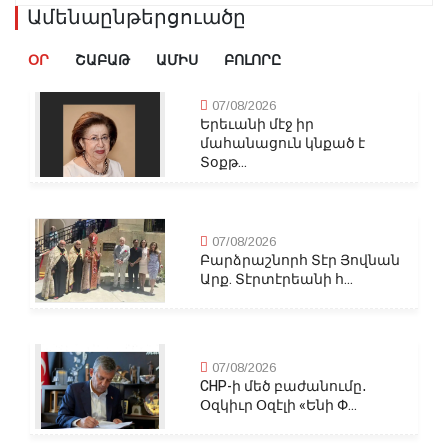
Ամենաընթերցուածը
ՕՐ
ՇԱԲԱԹ
ԱՄԻՍ
ԲՈԼՈՐԸ
07/08/2026
Երեւանի մէջ իր
մահանացուն կնքած է
Տօքթ...
07/08/2026
Բարձրաշնորհ Տէր Յովնան
Արք. Տէրտէրեանի հ...
07/08/2026
CHP-ի մեծ բաժանումը․
Օզկիւր Օզէլի «Ենի Փ...