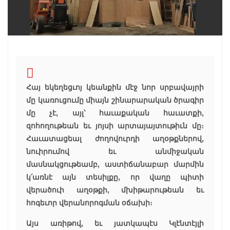
Հայ եկեղեցւոյ կեանքին մէջ նոր սրբավայրի
մը կառուցումը միայն շինարարական ծրագիր
մը չէ, այլ՝ հաւաքական հաւատքի,
զոհողութեան եւ յոյսի արտայայտութիւն մը։
Հաւատացեալ ժողովուրդի աղօթքներով,
նուիրումով եւ անմիջական
մասնակցութեամբ, աստիճանաբար մարմին
կ՛առնէ այն տեսիլքը, որ վաղը պիտի
վերածուի աղօթքի, մխիթարութեան եւ
հոգեւոր վերանորոգման օճախի։
Այս առիթով, եւ յատկապէս Կլէնտէյլի