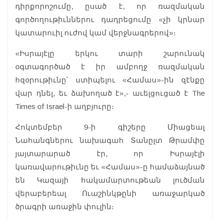
դիրքորոշումը, ըսած է, որ ռազմական
գործողութիւններու դադրեցումը «չի կրնար
կատարուիլ ուժով կամ վերջնագրերով»։
«Իսրայէլը երկու տարի շարունակ
օգտագործած է իր ամբողջ ռազմական
հզօրութիւնը՝ ստիպելու «Համաս»-ին զէնքը
վար դնել, եւ ձախողած է»,- աւելցուցած է The
Times of Israel-ի աղբյուրը։
Հոկտեմբեր 9-ի գիշերը Միացեալ
Նահանգներու նախագահ Տանըլտ Թրամփը
յայտարարած էր, որ Իսրայէլի
կառավարութիւնը եւ «Համաս»-ը համաձայնած
են Կազայի հակամարտութեան լուծման
վերաբերեալ Ուաշինկթընի առաջարկած
ծրագրի առաջին փուլին։