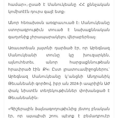
համար»,-ըսած է Մանուկեանը ՀՀ քննչական
կոմիտէէն դուրս գալէ ետք։
Անոր հեռախօսն առգրաւուած է։ Մանուկեանը
ստորագրութիւն տուած է նախաքննական
գաղտնիք չհրապարակելու վերաբերեալ։
Առաւօտեան յայտնի դարձած էր, որ Արեգնազ
Մանուկեանի տունը կը խուզարկեն,
այնուհետեւ անոր հարցաքննութեան
հրաւիրած էին ՔԿ։ Ըստ լրատուամիջոցներու`
Արեգնազ Մանուկեանը կ՚անցնի Անդրանիկ
Թեւանեանի գործով. իբր ան 2024-ի ապրիլին ԱԺ
փակ նիստէն տեղեկութիւններ փոխանցած է
Թեւանեանին։
«Գիշերային ձայնագողութիւնից յետոյ բնական
էր, որ այսպիսի շոու պէտք է բեմադրուէր