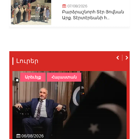
07/08/2026
Բարձրաշնորհ Տէր Յովնան
Արք. Տէրտէրեանի հ...
Լուրեր
Արեւելք
Հայաստան
06/08/2026