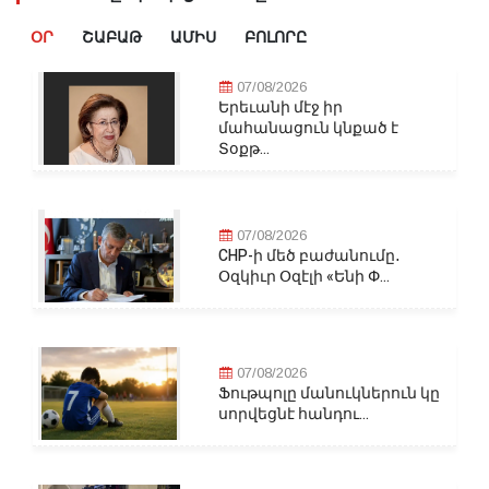
ՕՐ
ՇԱԲԱԹ
ԱՄԻՍ
ԲՈԼՈՐԸ
07/08/2026
Երեւանի մէջ իր
մահանացուն կնքած է
Տօքթ...
07/08/2026
CHP-ի մեծ բաժանումը․
Օզկիւր Օզէլի «Ենի Փ...
07/08/2026
Ֆութպոլը մանուկներուն կը
սորվեցնէ հանդու...