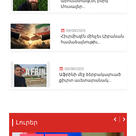
արուեստագէտ, բնիկ
Մուսալեր...
09/08/2026
Հիւրմիւզէն մինչեւ Լիբանան.
համաձայնութիւ...
09/08/2026
Աֆրինի մէջ ձերբակալուած
քիւրտ աւետարանակ...
Լուրեր