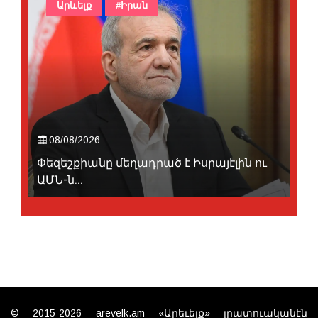
Արևելք
#Իրան
08/08/2026
Փեզեշքիանը մեղադրած է Իսրայէլին ու
ԱՄՆ-ն...
© 2015-2026 arevelk.am «Արեւելք» լրատուականէն