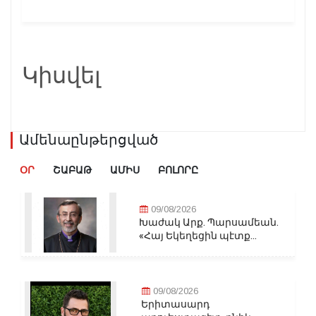
Կիսվել
Ամենաընթերցված
ՕՐ
ՇԱԲԱԹ
ԱՄԻՍ
ԲՈԼՈՐԸ
09/08/2026
Խաժակ Արք. Պարսամեան.
«Հայ Եկեղեցին պէտք...
09/08/2026
Երիտասարդ