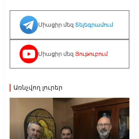
Միացիր մեզ
Տելեգրամում
Միացիր մեզ
Յութուբում
Առնչվող լուրեր