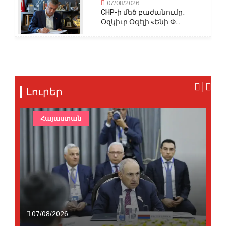
07/08/2026
CHP-ի մեծ բաժանումը․
Օզկիւր Օզէլի «Ենի Փ...
Լուրեր
Հայաստան
07/08/2026