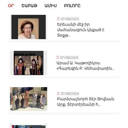
ՕՐ
ՇԱԲԱԹ
ԱՄԻՍ
ԲՈԼՈՐԸ
07/08/2026
Երեւանի մէջ իր
մահանացուն կնքած է
Տօքթ...
07/08/2026
Արամ Ա. Կաթողիկոս․
«Գարեգին Բ. Վեհափառին...
07/08/2026
Բարձրաշնորհ Տէր Յովնան
Արք. Տէրտէրեանի հ...