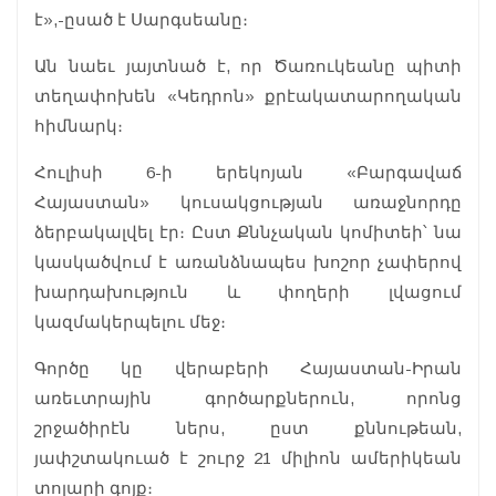
է»,-ըսած է Սարգսեանը։
Ան նաեւ յայտնած է, որ Ծառուկեանը պիտի
տեղափոխեն «Կեդրոն» քրէակատարողական
հիմնարկ։
Հուլիսի 6-ի երեկոյան «Բարգավաճ
Հայաստան» կուսակցության առաջնորդը
ձերբակալվել էր։ Ըստ Քննչական կոմիտեի՝ նա
կասկածվում է առանձնապես խոշոր չափերով
խարդախություն և փողերի լվացում
կազմակերպելու մեջ։
Գործը կը վերաբերի Հայաստան-Իրան
առեւտրային գործարքներուն, որոնց
շրջածիրէն ներս, ըստ քննութեան,
յափշտակուած է շուրջ 21 միլիոն ամերիկեան
տոլարի գոյք։